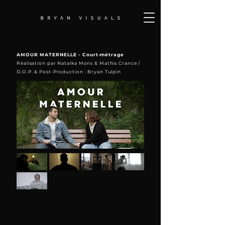
AMOUR MATERNELLE - Court-métrage
Réalisation par Natalka Mons & Mathis Crance /
D.O.P. & Post-Production : Bryan Tulpin