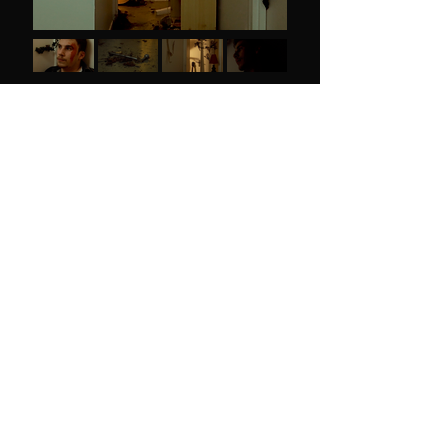
Notice légal : respect des droits de propriété
intellectuelle
Les projets présentés ici sont des œuvres 
protégées par leurs auteurs. Certains ont été 
réalisés par mes soins, d’autres non, et tous 
renvoient vers les plateformes ou sites officiels de 
diffusion.

Les droits de propriété intellectuelle, y compris 
les droits voisins et connexes, demeurent la 
propriété exclusive de leurs auteurs et ayants 
droit respectifs.

Les visuels affichés sont des captures d’écran 
utilisées exclusivement à des fins de présentation 
professionnelle et ne constituent en aucun cas 
une appropriation ou une autorisation 
d’exploitation des œuvres.
