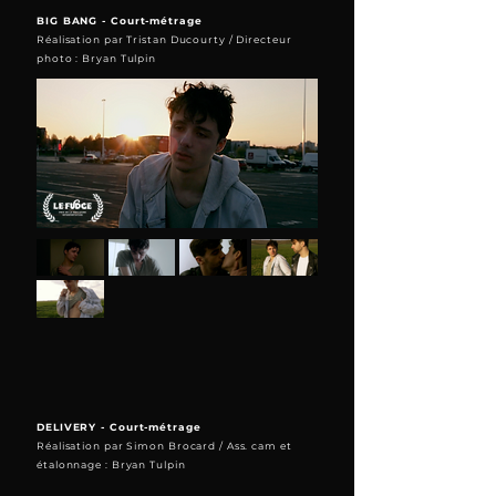
BIG BANG - Court-métrage
Réalisation par Tristan Ducourty / Directeur
photo : Bryan Tulpin
DELIVERY - Court-métrage
Réalisation par Simon Brocard / Ass. cam et
étalonnage : Bryan Tulpin