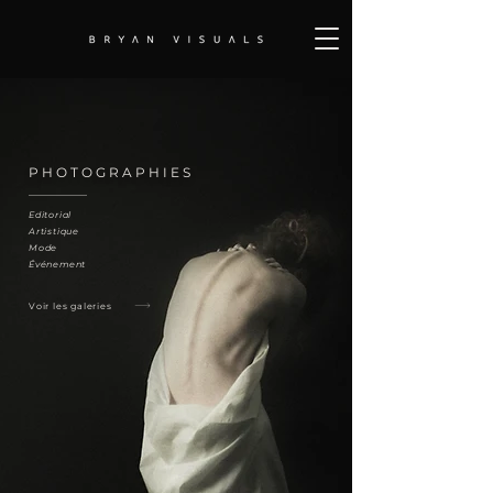
PHOTOGRAPHIES
Editorial
Artistique
Mode
Événement
Voir les galeries