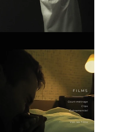
FILMS
Court-métrage
Clips
Événementiel
Voir les films