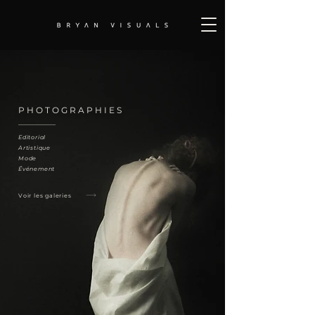
PHOTOGRAPHIES
Editorial
Artistique
Mode
Événement
Voir les galeries