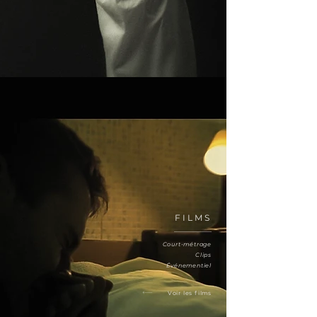
FILMS
Court-métrage
Clips
Événementiel
Voir les films